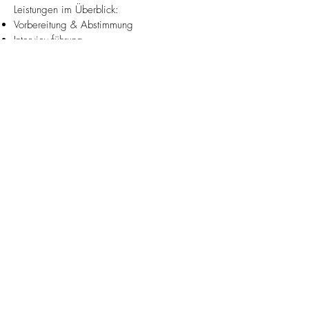
Leistungen im Überblick:
Vorbereitung & Abstimmung
Interviewführung
Videodreh vor Ort
Professioneller Schnitt
Musikauswahl & Farbkorrektur
Optimierung für Website & Social Media
Zum Angebot
Jetzt buchen!
Vorname